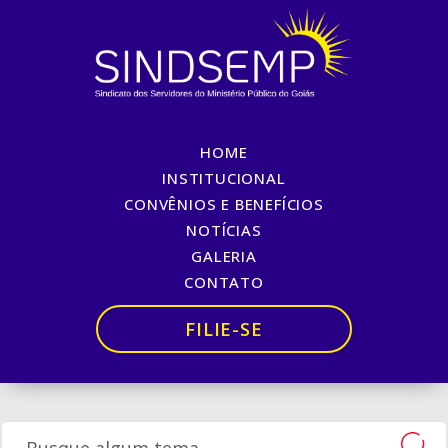
HOME
CONVÊNIO COM
INSTITUCIONAL
CONVÊNIOS E BENEFÍCIOS
DROGARIA EM GOIÂNIA É
NOTÍCIAS
FIRMADO
GALERIA
CONTATO
Início
»
CONVÊNIO COM DROGARIA EM GOIÂNIA É FIRMADO
FILIE-SE