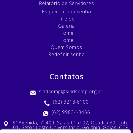
Relatório de Servidores
Esqueci minha senha
Filie-se
Galeria
Home
Home
Quem Somos
Redefinir senha
Contatos
sindsemp@sindsemp.org.br
(62) 3218-6100
(62) 99834-0466
9ª Avenida, nº 400, Salas 01 e 02, Quadra 30, Lote
01, Setor Leste Universitário, Goiânia, Goiás, CEP
74603-010