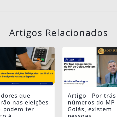
Artigos Relacionados
idores que
Artigo - Por trás
rão nas eleições
números do MP 
6 podem ter
Goiás, existem
ito à
pessoas