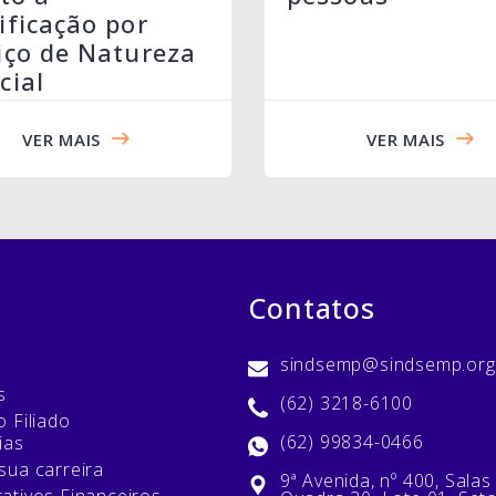
ificação por
iço de Natureza
cial
VER MAIS
VER MAIS
Contatos
sindsemp@sindsemp.org
s
(62) 3218-6100
 Filiado
(62) 99834-0466
ias
sua carreira
9ª Avenida, nº 400, Salas
ativos Financeiros