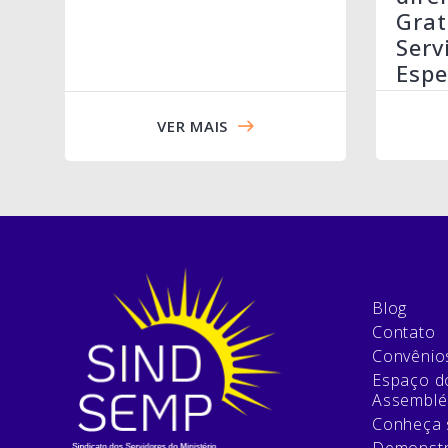
Grat
Serv
Espe
VER MAIS
Blog
Contato
Convênio
Espaço do
Assemblé
Conheça 
Demonstr