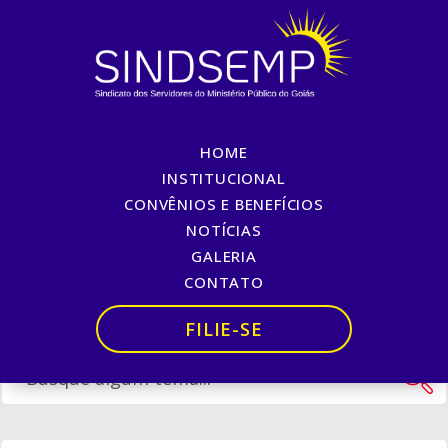
HOME
Corrida REAJA!
INSTITUCIONAL
CONVÊNIOS E BENEFÍCIOS
Início
»
Corrida REAJA!
NOTÍCIAS
GALERIA
CONTATO
FILIE-SE