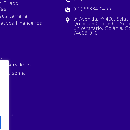
 Filiado
(62) 99834-0466
ias
sua carreira
9ª Avenida, nº 400, Salas
ativos Financeiros
Quadra 30, Lote 01, Set
Universitário, Goiânia, G
74603-010
s
 de Servidores
minha senha
e
mos
 senha