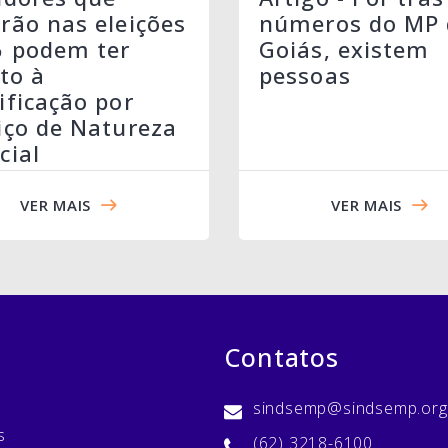
rão nas eleições
números do MP 
6 podem ter
Goiás, existem
ito à
pessoas
ificação por
iço de Natureza
cial
VER MAIS
VER MAIS
Contatos
sindsemp@sindsemp.org
s
(62) 3218-6100