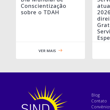
atua
Conscientização
202
sobre o TDAH
dire
Grat
Serv
Espe
VER MAIS
Blog
Contato
Convênio