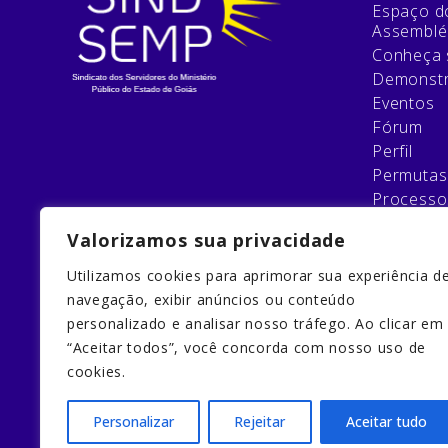
Espaço do
Assemblé
Conheça 
Demonstr
Eventos
Fórum
Perfil
Permutas
Processo
Relatório
Valorizamos sua privacidade
Esqueci 
Filie-se
Utilizamos cookies para aprimorar sua experiência d
Galeria
navegação, exibir anúncios ou conteúdo
Home
personalizado e analisar nosso tráfego. Ao clicar em
Home
“Aceitar todos”, você concorda com nosso uso de
Quem So
cookies.
Redefinir
Personalizar
Rejeitar
Aceitar tudo