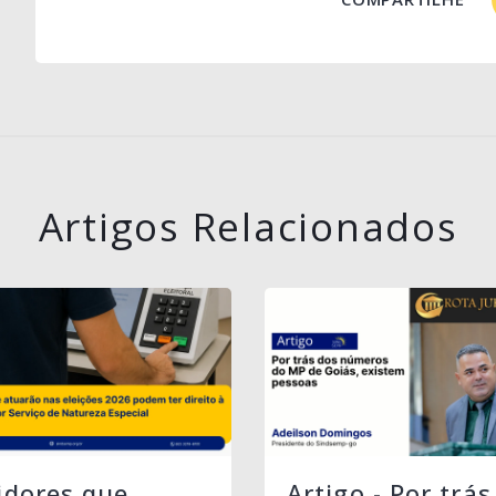
Artigos Relacionados
idores que
Artigo - Por trás