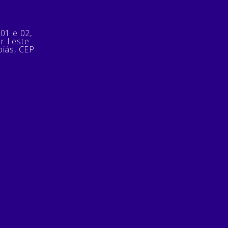
 01 e 02,
or Leste
oiás, CEP