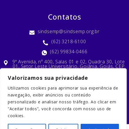
Contatos
sindsemp@sindsemp.org.br
(62) 3218-6100
(62) 99834-0466
9ª Avenida, nº 400, Salas 01 e 02, Quadra 30, Lote
01, Setor Leste Universitário, Goiânia, Goiás, CEP
74603-010
Valorizamos sua privacidade
Utilizamos cookies para aprimorar sua experiência de
Nossas Redes Sociais
navegação, exibir anúncios ou conteúdo
personalizado e analisar nosso tráfego. Ao clicar em
“Aceitar todos”, você concorda com nosso uso de
cookies.