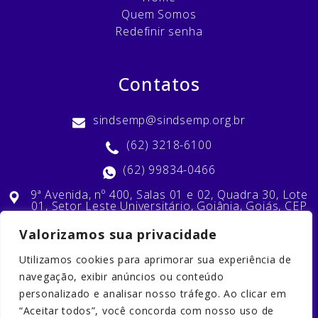
Quem Somos
Redefinir senha
Contatos
sindsemp@sindsemp.org.br
(62) 3218-6100
(62) 99834-0466
9ª Avenida, nº 400, Salas 01 e 02, Quadra 30, Lote
01, Setor Leste Universitário, Goiânia, Goiás, CEP
74603-010
Valorizamos sua privacidade
Utilizamos cookies para aprimorar sua experiência de
Nossas Redes Sociais
navegação, exibir anúncios ou conteúdo
personalizado e analisar nosso tráfego. Ao clicar em
“Aceitar todos”, você concorda com nosso uso de