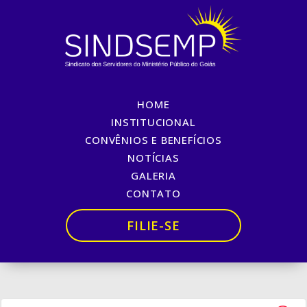
HOME
FELIZ NATAL, BOAS
INSTITUCIONAL
CONVÊNIOS E BENEFÍCIOS
FESTAS E UM PRÓSPERO
NOTÍCIAS
ANO NOVO
GALERIA
CONTATO
Início
»
FELIZ NATAL, BOAS FESTAS E UM PRÓSPERO ANO
NOVO
FILIE-SE