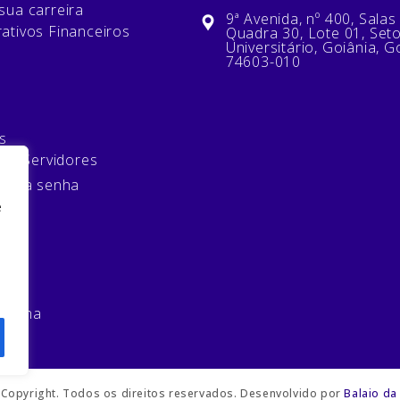
sua carreira
9ª Avenida, nº 400, Salas
ativos Financeiros
Quadra 30, Lote 01, Set
Universitário, Goiânia, G
74603-010
s
 de Servidores
minha senha
e
mos
 senha
Copyright. Todos os direitos reservados. Desenvolvido por
Balaio da