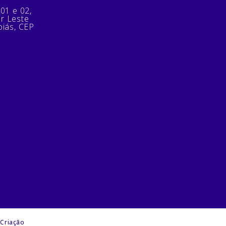
 01 e 02,
or Leste
oiás, CEP
 Criação