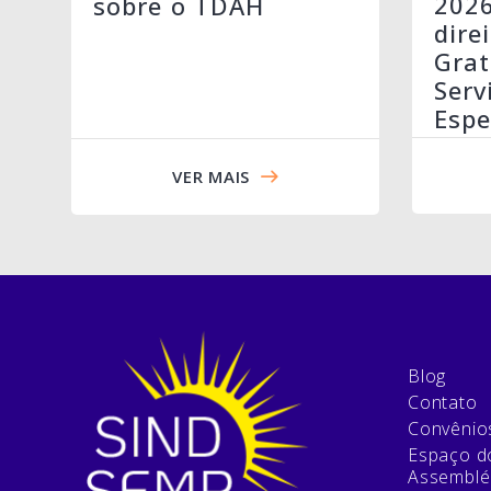
202
sobre o TDAH
dire
Grat
Serv
Espe
VER MAIS
Blog
Contato
Convênio
Espaço do
Assemblé