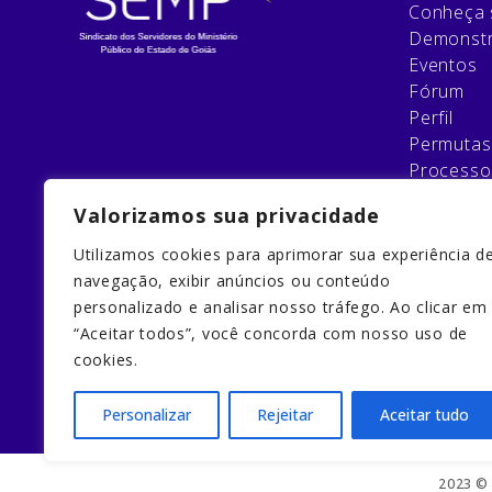
Conheça 
Demonstr
Eventos
Fórum
Perfil
Permutas
Processo
Relatório
Valorizamos sua privacidade
Esqueci 
Filie-se
Utilizamos cookies para aprimorar sua experiência d
Galeria
navegação, exibir anúncios ou conteúdo
Home
personalizado e analisar nosso tráfego. Ao clicar em
Home
“Aceitar todos”, você concorda com nosso uso de
Quem So
cookies.
Redefinir
Personalizar
Rejeitar
Aceitar tudo
2023 © 