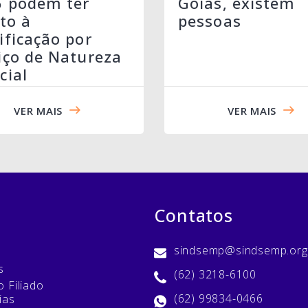
6 podem ter
Goiás, existem
ito à
pessoas
ificação por
iço de Natureza
cial
VER MAIS
VER MAIS
Contatos
sindsemp@sindsemp.org
s
(62) 3218-6100
 Filiado
(62) 99834-0466
ias