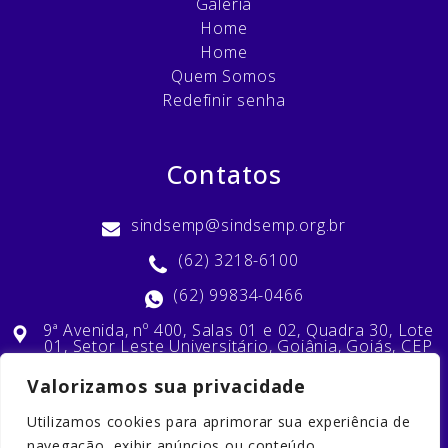
Galeria
Home
Home
Quem Somos
Redefinir senha
Contatos
sindsemp@sindsemp.org.br
(62) 3218-6100
(62) 99834-0466
9ª Avenida, nº 400, Salas 01 e 02, Quadra 30, Lote
01, Setor Leste Universitário, Goiânia, Goiás, CEP
74603-010
Valorizamos sua privacidade
Utilizamos cookies para aprimorar sua experiência de
Nossas Redes Sociais
navegação, exibir anúncios ou conteúdo