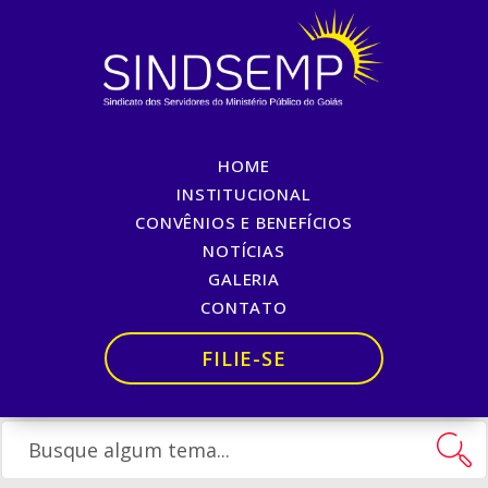
HOME
FESTA JUNINA DO MPGO
INSTITUCIONAL
CONVÊNIOS E BENEFÍCIOS
– 2019
NOTÍCIAS
GALERIA
Início
»
FESTA JUNINA DO MPGO – 2019
CONTATO
FILIE-SE