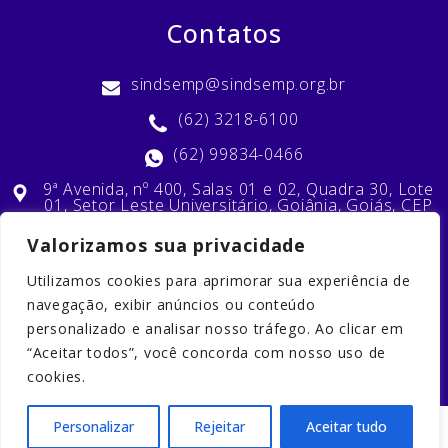
Contatos
sindsemp@sindsemp.org.br
(62) 3218-6100
(62) 99834-0466
9ª Avenida, nº 400, Salas 01 e 02, Quadra 30, Lote
01, Setor Leste Universitário, Goiânia, Goiás, CEP
74603-010
Valorizamos sua privacidade
Utilizamos cookies para aprimorar sua experiência de
Nossas Redes Sociais
navegação, exibir anúncios ou conteúdo
personalizado e analisar nosso tráfego. Ao clicar em
“Aceitar todos”, você concorda com nosso uso de
cookies.
Personalizar
Rejeitar
Aceitar tudo
2023 © Copyright. Todos os direitos reservados. Desenvolvido por