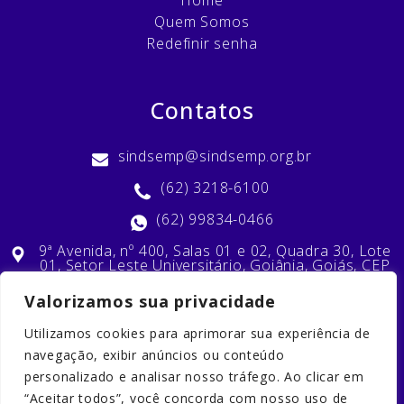
Quem Somos
Redefinir senha
Contatos
sindsemp@sindsemp.org.br
(62) 3218-6100
(62) 99834-0466
9ª Avenida, nº 400, Salas 01 e 02, Quadra 30, Lote
01, Setor Leste Universitário, Goiânia, Goiás, CEP
74603-010
Valorizamos sua privacidade
Utilizamos cookies para aprimorar sua experiência de
Nossas Redes Sociais
navegação, exibir anúncios ou conteúdo
personalizado e analisar nosso tráfego. Ao clicar em
“Aceitar todos”, você concorda com nosso uso de