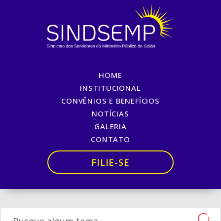
HOME
Governo envia à
INSTITUCIONAL
CONVÊNIOS E BENEFÍCIOS
Assembleia reajustes da
NOTÍCIAS
Educação
GALERIA
CONTATO
Início
»
Governo envia à Assembleia reajustes da Educação
FILIE-SE