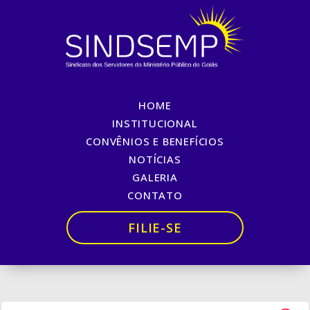
HOME
INÍCIO DA SEMANA
INSTITUCIONAL
CONVÊNIOS E BENEFÍCIOS
MARCOU ATIVIDADES EM
NOTÍCIAS
BRASÍLIA
GALERIA
CONTATO
Início
»
INÍCIO DA SEMANA MARCOU ATIVIDADES EM
BRASÍLIA
FILIE-SE