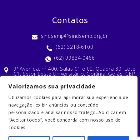
Contatos
sindsemp@sindsemp.org.br
(62) 3218-6100
(62) 99834-0466
9ª Avenida, nº 400, Salas 01 e 02, Quadra 30, Lote
01, Setor Leste Universitário, Goiânia, Goiás, CEP
74603-010
Valorizamos sua privacidade
Utilizamos cookies para aprimorar sua experiência de
Nossas Redes Sociais
navegação, exibir anúncios ou conteúdo
personalizado e analisar nosso tráfego. Ao clicar em
“Aceitar todos”, você concorda com nosso uso de
cookies.