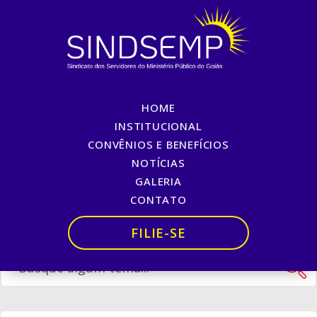
HOME
PALAVRA DO PRESIDENTE
INSTITUCIONAL
CONVÊNIOS E BENEFÍCIOS
Início
»
PALAVRA DO PRESIDENTE
NOTÍCIAS
GALERIA
CONTATO
FILIE-SE