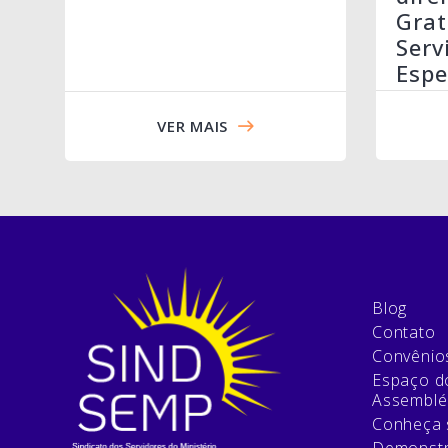
Grat
Serv
Espe
VER MAIS
Blog
Contato
Convênio
Espaço do
Assemblé
Conheça 
Demonstr