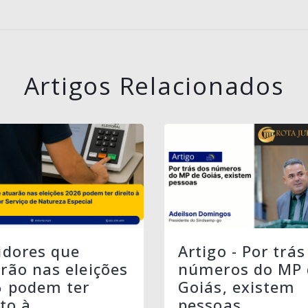
Artigos Relacionados
idores que
Artigo - Por trás
rão nas eleições
números do MP 
6 podem ter
Goiás, existem
ito à
pessoas