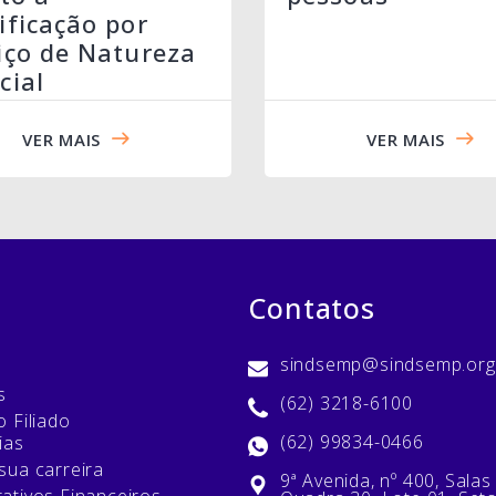
ificação por
iço de Natureza
cial
VER MAIS
VER MAIS
Contatos
sindsemp@sindsemp.org
s
(62) 3218-6100
 Filiado
(62) 99834-0466
ias
sua carreira
9ª Avenida, nº 400, Salas
ativos Financeiros