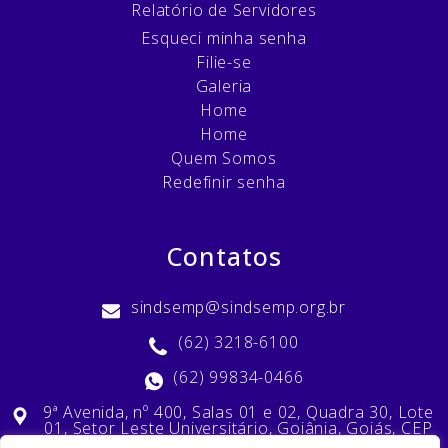
Relatório de Servidores
Esqueci minha senha
Filie-se
Galeria
Home
Home
Quem Somos
Redefinir senha
Contatos
sindsemp@sindsemp.org.br
(62) 3218-6100
(62) 99834-0466
9ª Avenida, nº 400, Salas 01 e 02, Quadra 30, Lote
01, Setor Leste Universitário, Goiânia, Goiás, CEP
74603-010