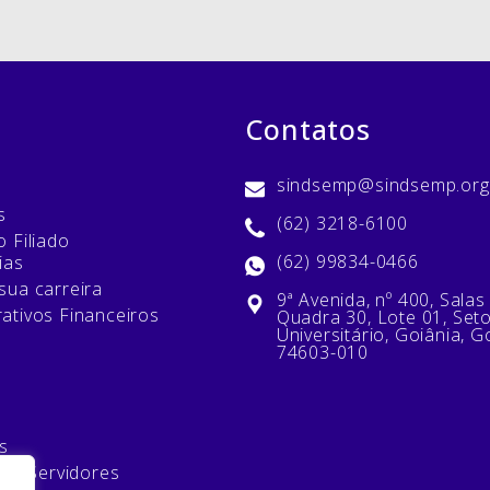
Contatos
sindsemp@sindsemp.org
s
(62) 3218-6100
 Filiado
(62) 99834-0466
ias
sua carreira
9ª Avenida, nº 400, Salas
ativos Financeiros
Quadra 30, Lote 01, Set
Universitário, Goiânia, G
74603-010
s
 de Servidores