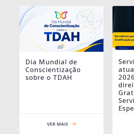
Serv
Dia Mundial de
atua
Conscientização
202
sobre o TDAH
dire
Grat
Serv
Espe
VER MAIS