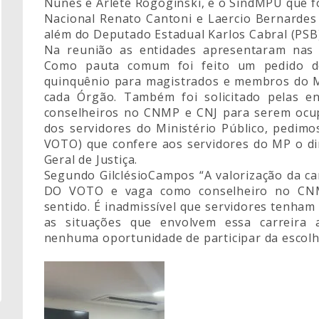
Nunes e Arlete Rogoginski, e o SindMPU que f
Nacional Renato Cantoni e Laercio Bernardes R
além do Deputado Estadual Karlos Cabral (PSB)
Na reunião as entidades apresentaram nas 
Como pauta comum foi feito um pedido d
quinquênio para magistrados e membros do MP
cada Órgão. Também foi solicitado pelas e
conselheiros no CNMP e CNJ para serem ocu
dos servidores do Ministério Público, pedim
VOTO) que confere aos servidores do MP o di
Geral de Justiça.
Segundo GilclésioCampos “A valorização da c
DO VOTO e vaga como conselheiro no CNM
sentido. É inadmissível que servidores tenha
as situações que envolvem essa carreira 
nenhuma oportunidade de participar da escolha