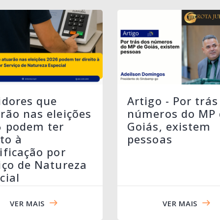
idores que
Artigo - Por trás
rão nas eleições
números do MP 
6 podem ter
Goiás, existem
ito à
pessoas
ificação por
iço de Natureza
cial
VER MAIS
VER MAIS