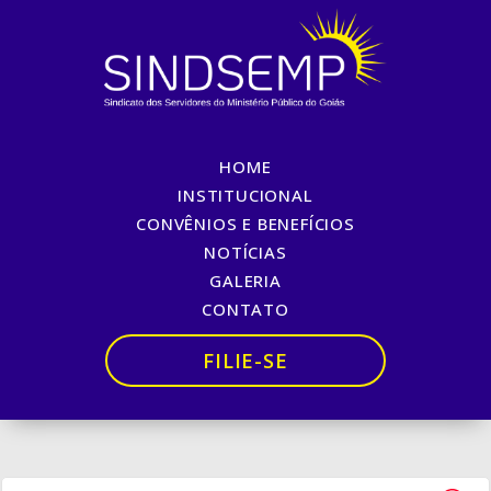
HOME
SINDSEMP REALIZA MAIS
INSTITUCIONAL
CONVÊNIOS E BENEFÍCIOS
UMA GRANDE
NOTÍCIAS
ASSEMBLEIA!
GALERIA
CONTATO
Início
»
SINDSEMP REALIZA MAIS UMA GRANDE
ASSEMBLEIA!
FILIE-SE