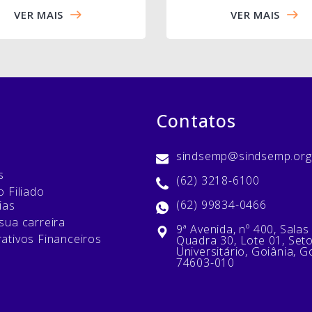
VER MAIS
VER MAIS
Contatos
sindsemp@sindsemp.org
s
(62) 3218-6100
 Filiado
(62) 99834-0466
ias
sua carreira
9ª Avenida, nº 400, Salas
ativos Financeiros
Quadra 30, Lote 01, Set
Universitário, Goiânia, G
74603-010