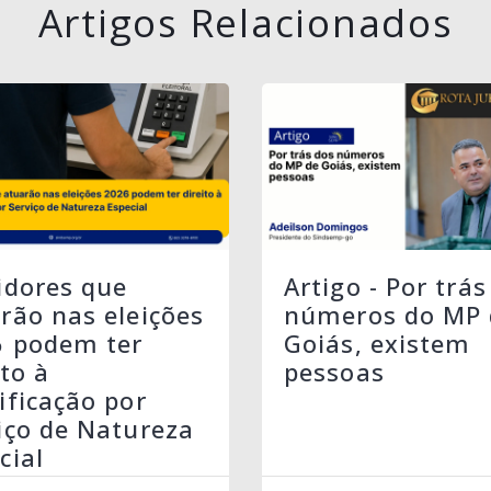
Artigos Relacionados
idores que
Artigo - Por trás
rão nas eleições
números do MP 
6 podem ter
Goiás, existem
ito à
pessoas
ificação por
iço de Natureza
cial