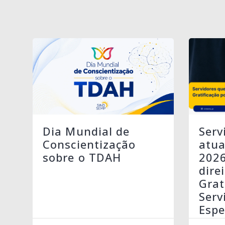
Serv
Dia Mundial de
atua
Conscientização
202
sobre o TDAH
dire
Grat
Serv
Espe