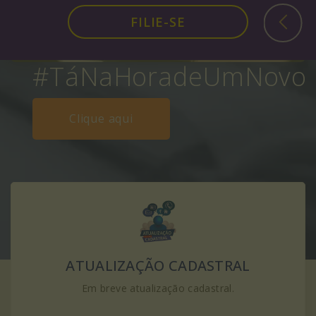
FILIE-SE
#TáNaHoradeUmNovo
#TáNaHoradeUmNovo
#TáNaHoradeUmNovo
Clique Aqui
Clique Aqui
Clique aqui
ATUALIZAÇÃO CADASTRAL
Em breve atualização cadastral.